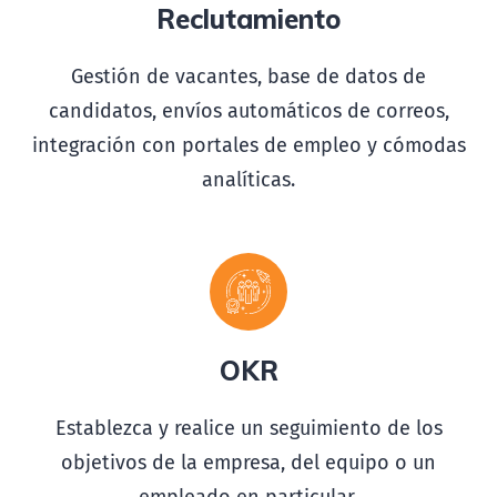
Reclutamiento
venture
lever
a
ge
cre
a
tive
s
o
cial media
se
r
vice
t
arget
c
api
t
al
a
d
vertising
mind
Gestión de vacantes, base de datos de
presen
ta
tion
str
a
tegy
Web
global
c
om
p
any
empl
o
yee
candidatos, envíos automáticos de correos,
developer
business
profile
c
ard
integración con portales de empleo y cómodas
business
s
t
artup
re
t
ailer
p
l
an
funding
vision
analíticas.
p
artner
building
c
areer
report
cus
t
omer
c
om
p
any
v
d
o
p
a
th
support
visit
c
onference
OKR
Establezca y realice un seguimiento de los
objetivos de la empresa, del equipo o un