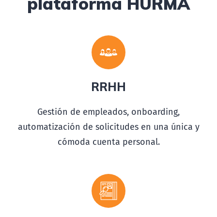
plataforma HURMA
RRHH
Gestión de empleados, onboarding,
automatización de solicitudes en una única y
cómoda cuenta personal.
idea
brains
t
orm
leader
or
a
t
or
business
SEO
c
onnection
developer
policy
D
at
a
HR
L
o
gistics
ch
a
tb
o
t
Security